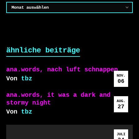
Archiv
ähnliche beiträge
ana.words, nach luft schnappen
NOV.
Von
tbz
06
ana.words, it was a dark and
AUG.
stormy night
27
Von
tbz
JULI