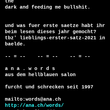
the

dark and feeding me bullshit.

und was fuer erste saetze habt ihr 
beim lesen dieses jahr gemocht?

tbz' lieblings-erster-satz-2021 in 
baelde.

-- = --    -- = --    -- = --     

a n a . w o r d s

aus dem hellblauen salon

furcht und schrecken seit 1997

http://ana.ch/words/