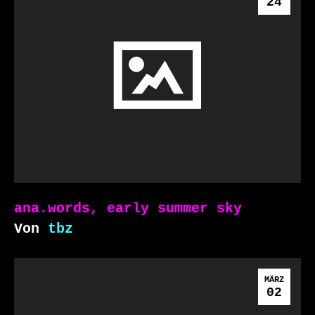
24
ana.words, early summer sky
Von
tbz
MÄRZ
02