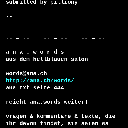
submitted by pilliony

-- 

-- = --    -- = --    -- = --     

a n a . w o r d s

aus dem hellblauen salon

http://ana.ch/words/
ana.txt seite 444

reicht ana.words weiter!

vragen & kommentare & texte, die

ihr davon findet, sie seien es 