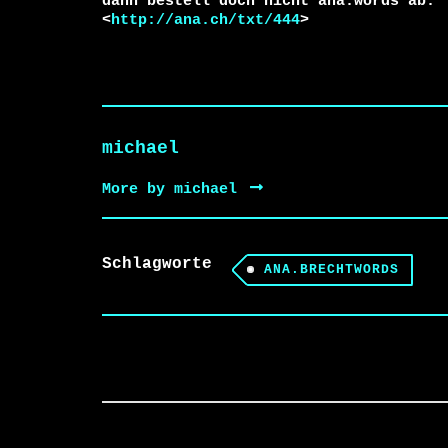
dann bestell doch nicht ana.words ab:

<
http://ana.ch/txt/444
>
michael
More by michael
Schlagworte
ANA.BRECHTWORDS