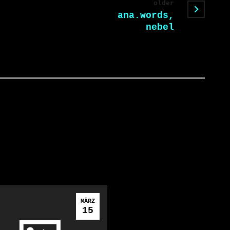
older
ana.words,
nebel
MÄRZ
15