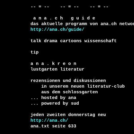
-- = --    -- = --    -- = --   

 a n a . c h   g u i d e

http://ana.ch/guide/
talk drama cartoons wissenschaft

tip

a n a . k r e o n

lustgarten literatur

rezensionen und diskussionen

    in unserem neuen literatur-club

    aus dem schlossgarten

... hosted by ana

... powered by sud

http://ana.ch/
ana.txt seite 633
