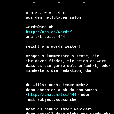
-- = --    -- = --    -- = --     

a n a . w o r d s

aus dem hellblauen salon

http://ana.ch/words/
ana.txt seite 444

reicht ana.words weiter!

vragen & kommentare & texte, die

ihr davon findet, sie seien es wert, 

dass es die ganze welt erfaehrt, oder 

du willst auch? immer mehr?

dann abonnier auch du ana.words:

<
http://ana.ch/txt/444
 mit subject:subscribe

hast du genug? immer weniger?
