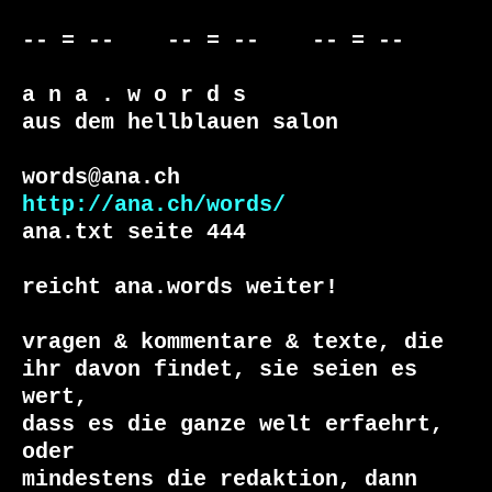
-- = --    -- = --    -- = --     

a n a . w o r d s

aus dem hellblauen salon

http://ana.ch/words/
ana.txt seite 444

reicht ana.words weiter!

vragen & kommentare & texte, die

ihr davon findet, sie seien es 
wert, 

dass es die ganze welt erfaehrt, 
oder 
