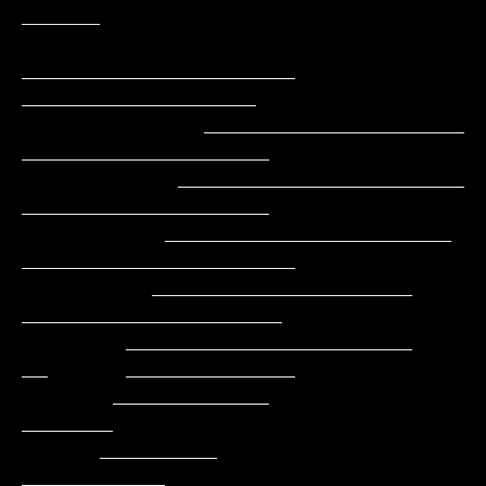
______

_____________________     
__________________

              ____________________        
___________________

            ______________________         
___________________

           ______________________          
_____________________

          ____________________               
____________________

        ______________________               
__      _____________

       ____________                                         
_______

      _________                                          
___________
