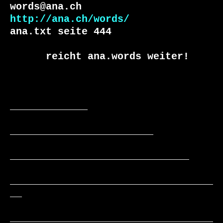
http://ana.ch/words/
ana.txt seite 444

      reicht ana.words weiter!

_____________

________________________

______________________________

__________________________________
__

__________________________________