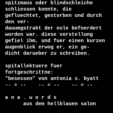
spitzmaus oder blindschleiche

schliessen konnte, die 
gefluechtet, gestorben und durch 
den ver-

dauumgstrakt der eule befoerdert 
worden war. diese vorstellung

gefiel ihm, und fuer einen kurzen 
augenblick erwog er, ein ge-

dicht darueber zu schreiben.

spitallektuere fuer 
fortgeschrittne:

"besessen" von antonia s. byatt

-- = --    -- = --    -- = --     

a n a . w o r d s

      aus dem hellblauen salon
