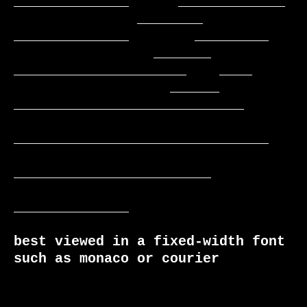
______________      _____________

               ________     
______________        _________

                 _______    
_____________________    ____

                   ______  
____________________________

_______________________________

________________________

______________

best viewed in a fixed-width font 
such as monaco or courier