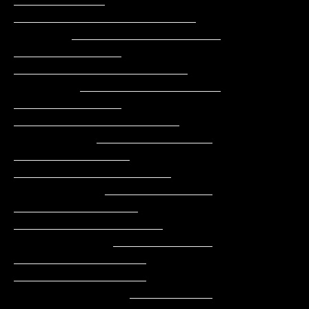
___________     
______________________

       __________________    
_____________    
_____________________

        _________________    
_____________    
____________________

          ______________    
______________    
___________________

           _____________   
_______________    
__________________

            ____________   
________________   
________________

              __________    