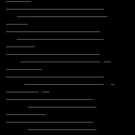
___________________________

   _________________________      
______     
__________________________

   ________________________     
________     
__________________________

    ______________________ __ 
__________   
___________________________

     ______________________  _ 
_________ __  
________________________

      ___________________      
___________   
________________________

      ___________________     