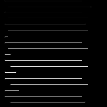
 _____________________________                 
___________________________

 ____________________________                 
____________________________

 ____________________________         
_       
___________________________

 ____________________________        
__       
___________________________

  ___________________________       
____      
___________________________

  ___________________________      
_____     
___________________________

  __________________________      
_______    