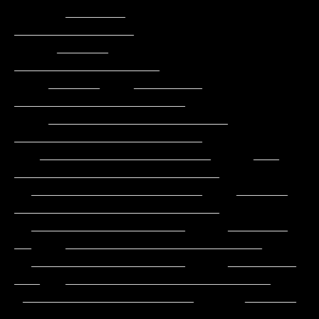
      _______                                          
______________

     ______                                         
_________________

    ______    ________                            
____________________

    _____________________                        
______________________

   ____________________     ___                
________________________

  ____________________    ______                
________________________

  __________________     _______           
__    _______________________

  __________________     ________          
___   ________________________

 ____________________      ______           
_    ________________________
