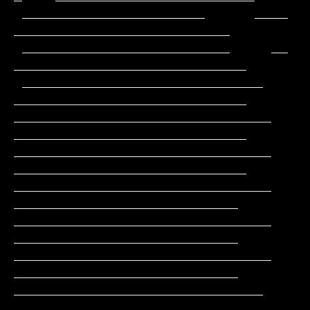
 ______________________      ____              
__________________________

 _________________________     __             
____________________________

 _____________________________                
____________________________

_______________________________               
____________________________

_______________________________               
____________________________

_______________________________                
___________________________

_______________________________                
___________________________

_______________________________                
___________________________

______________________________                 
___________________________
