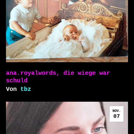
ana.royalwords, die wiege war
schuld
Von
tbz
NOV.
07