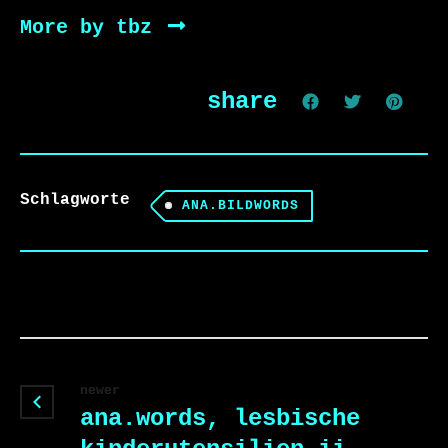
More by tbz
share
Schlagworte
ANA.BILDWORDS
newer
ana.words, lesbische