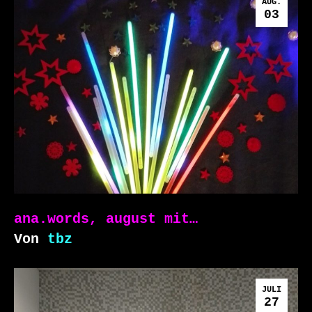
AUG.
03
ana.words, august mit…
Von
tbz
JULI
27