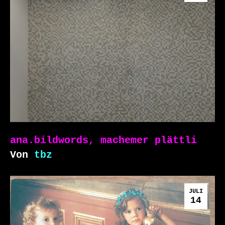
ana.bildwords, machemer plättli
Von
tbz
JULI
14