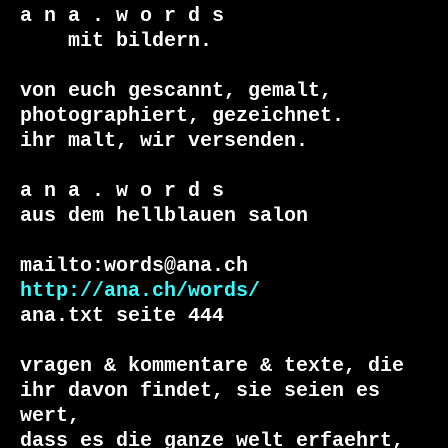
a n a . w o r d s

    mit bildern.

von euch gescannt, gemalt, 
photographiert, gezeichnet.

ihr malt, wir versenden.

a n a . w o r d s

aus dem hellblauen salon

http://ana.ch/words/
ana.txt seite 444

vragen & kommentare & texte, die

ihr davon findet, sie seien es 
wert, 

dass es die ganze welt erfaehrt, 