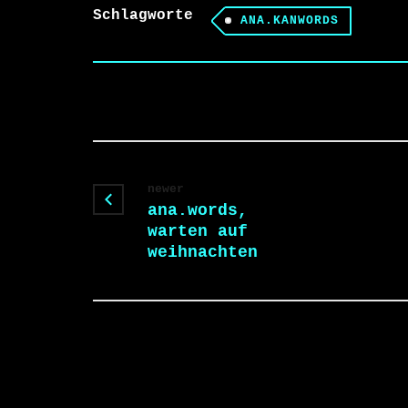
Schlagworte
ANA.KANWORDS
newer
ana.words,
warten auf
weihnachten