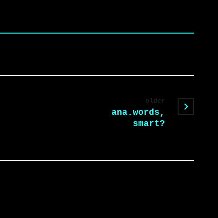
older
ana.words,
smart?