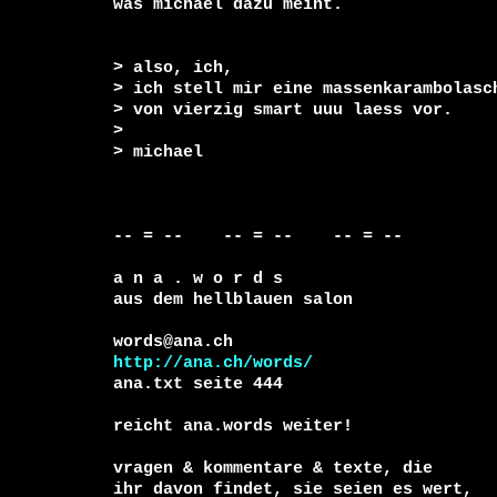
was michael dazu meint.

> also, ich,

> ich stell mir eine massenkarambolasch
> von vierzig smart uuu laess vor.

>

> michael

-- = --    -- = --    -- = --     

a n a . w o r d s

aus dem hellblauen salon

http://ana.ch/words/
ana.txt seite 444

reicht ana.words weiter!

vragen & kommentare & texte, die

ihr davon findet, sie seien es wert, 
