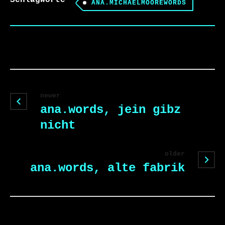
Schlagworte
ANA.MICHAELMOOREWORDS
newer
ana.words, jein gibz
nicht
older
ana.words, alte fabrik