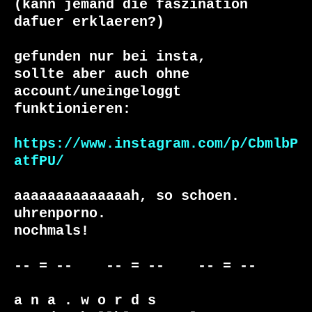
(kann jemand die faszination 
dafuer erklaeren?)

gefunden nur bei insta,

sollte aber auch ohne 
account/uneingeloggt 
funktionieren:

https://www.instagram.com/p/CbmlbP
atfPU/
aaaaaaaaaaaaaah, so schoen. 
uhrenporno.

nochmals!

-- = --    -- = --    -- = --

a n a . w o r d s
