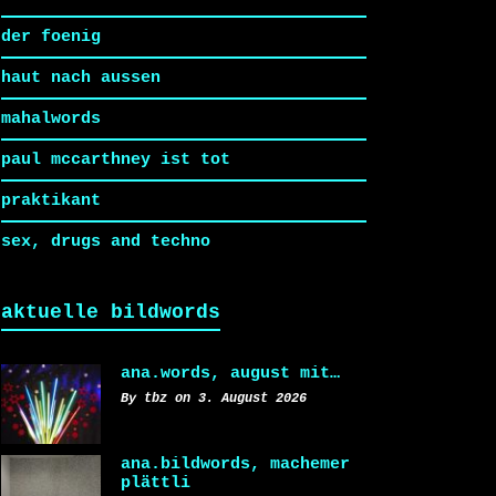
der foenig
haut nach aussen
mahalwords
paul mccarthney ist tot
praktikant
sex, drugs and techno
aktuelle bildwords
ana.words, august mit…
By tbz on 3. August 2026
ana.bildwords, machemer
plättli