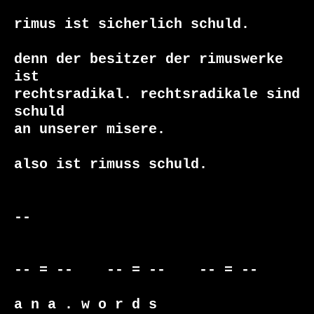
rimus ist sicherlich schuld.

denn der besitzer der rimuswerke 
ist

rechtsradikal. rechtsradikale sind 
schuld

an unserer misere.

also ist rimuss schuld.

-- 

-- = --    -- = --    -- = --     

a n a . w o r d s
