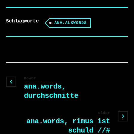
Schlagworte
ANA.ALKWORDS
newer
ana.words,
durchschnitte
older
ana.words, rimus ist
schuld //#