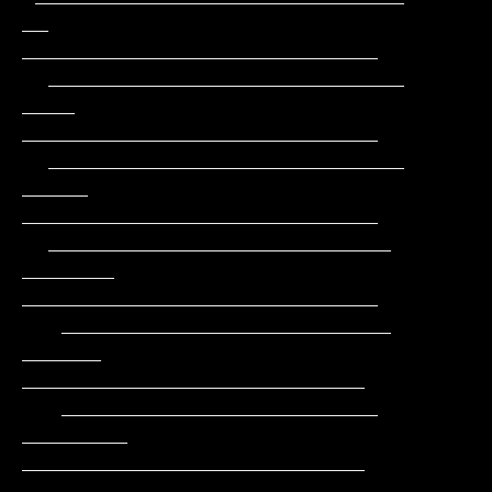
__       
___________________________

  ___________________________       
____      
___________________________

  ___________________________      
_____     
___________________________

  __________________________      
_______    
___________________________

   _________________________      
______     
__________________________

   ________________________     
________     
__________________________

    ______________________ __ 