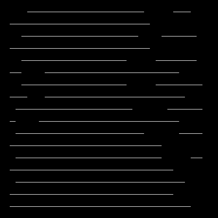
   ____________________     ___                
________________________

  ____________________    ______                
________________________

  __________________     _______           
__    _______________________

  __________________     ________          
___   ________________________

 ____________________      ______           
_    ________________________

 ______________________      ____              
__________________________

 _________________________     __             
____________________________

 _____________________________                
____________________________

_______________________________               
____________________________
