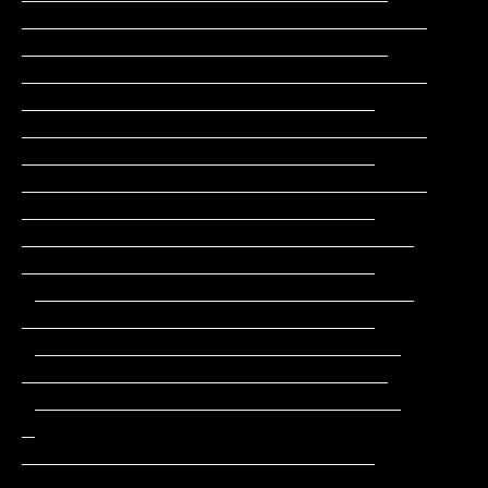
_______________________________               
____________________________

_______________________________                
___________________________

_______________________________                
___________________________

_______________________________                
___________________________

______________________________                 
___________________________

 _____________________________                 
___________________________

 ____________________________                 
____________________________

 ____________________________         
_       
___________________________

 ____________________________        