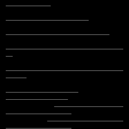
_____________

________________________

______________________________

__________________________________
__

__________________________________
______

_____________________     
__________________

              ____________________        
___________________

            ______________________         
___________________
