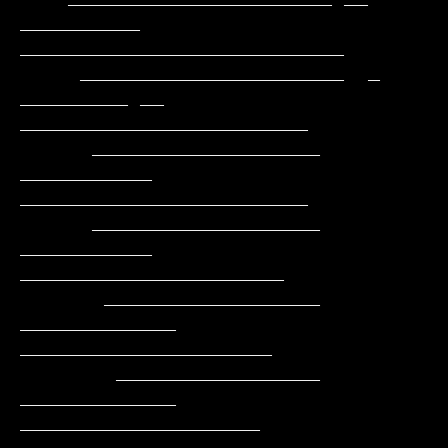
__________   
___________________________

     ______________________  _ 
_________ __  
________________________

      ___________________      
___________   
________________________

      ___________________     
___________     
______________________

       __________________    
_____________    
_____________________

        _________________    
_____________    
____________________
