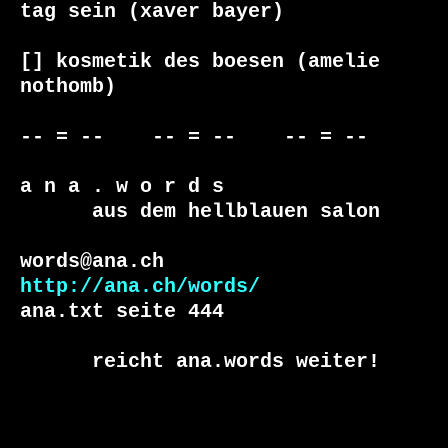
tag sein (xaver bayer)

[] kosmetik des boesen (amelie 
nothomb)

-- = --    -- = --    -- = --     

a n a . w o r d s

      aus dem hellblauen salon

http://ana.ch/words/
ana.txt seite 444

      reicht ana.words weiter!
