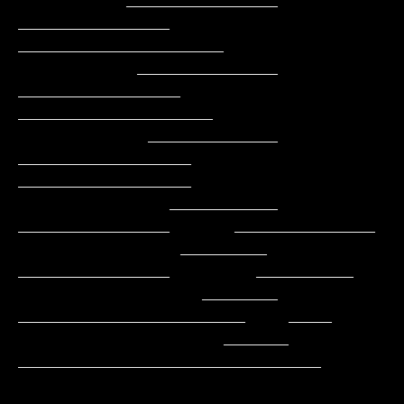
          ______________    
______________    
___________________

           _____________   
_______________    
__________________

            ____________   
________________   
________________

              __________    
______________      _____________

               ________     
______________        _________

                 _______    
_____________________    ____

                   ______  
____________________________
