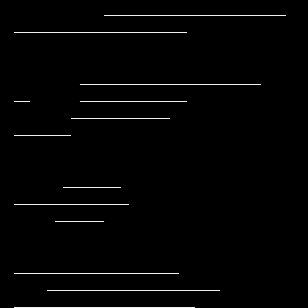
           ______________________          
_____________________

          ____________________               
____________________

        ______________________               
__      _____________

       ____________                                         
_______

      _________                                          
___________

      _______                                          
______________

     ______                                         
_________________

    ______    ________                            
____________________

    _____________________                        
______________________
