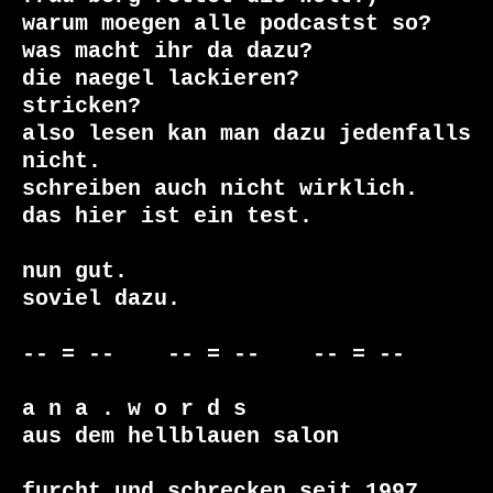
warum moegen alle podcastst so?

was macht ihr da dazu?

die naegel lackieren?

stricken?

also lesen kan man dazu jedenfalls 
nicht.

schreiben auch nicht wirklich.

das hier ist ein test.

nun gut.

soviel dazu.

-- = --    -- = --    -- = --

a n a . w o r d s

aus dem hellblauen salon

furcht und schrecken seit 1997
