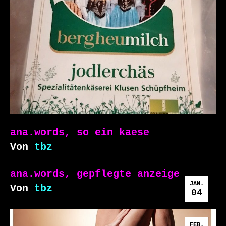
ana.words, so ein kaese
Von
tbz
ana.words, gepflegte anzeige
JAN.
Von
tbz
04
FEB.