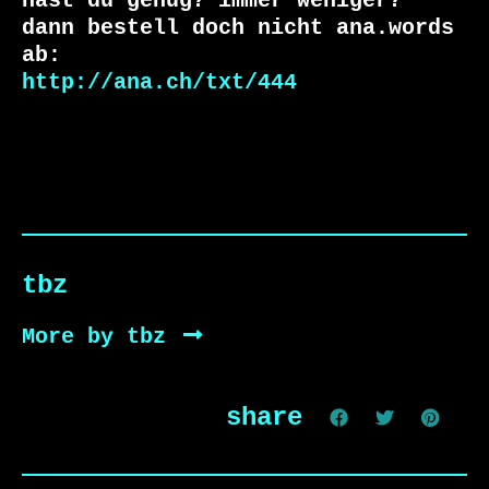
hast du genug? immer weniger?

dann bestell doch nicht ana.words 
http://ana.ch/txt/444
tbz
More by tbz
share