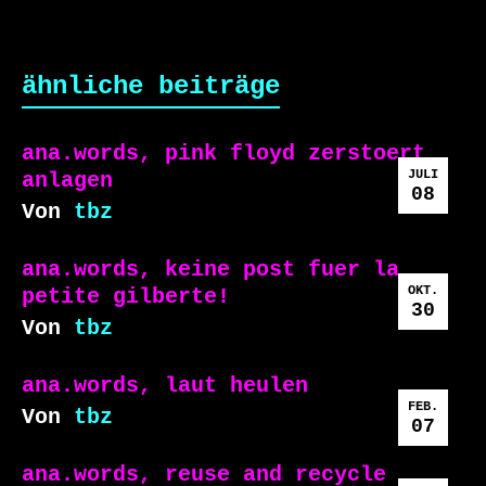
ähnliche beiträge
ana.words, pink floyd zerstoert
JULI
anlagen
08
Von
tbz
ana.words, keine post fuer la
OKT.
petite gilberte!
30
Von
tbz
ana.words, laut heulen
FEB.
Von
tbz
07
ana.words, reuse and recycle