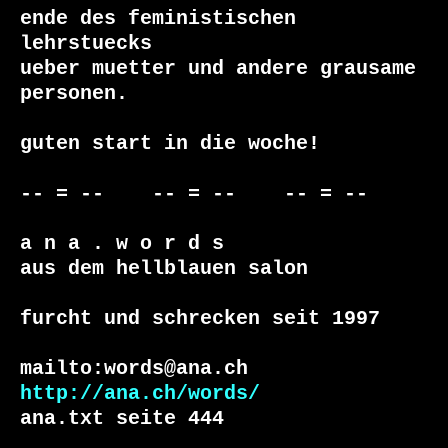
ende des feministischen 
lehrstuecks

ueber muetter und andere grausame 
personen.

guten start in die woche!

-- = --    -- = --    -- = --

a n a . w o r d s

aus dem hellblauen salon

furcht und schrecken seit 1997

http://ana.ch/words/
ana.txt seite 444
