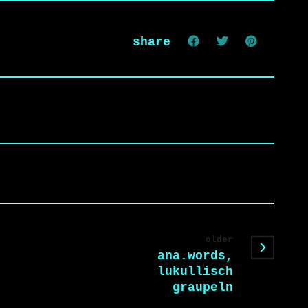
share
older
ana.words,
lukullisch
graupeln