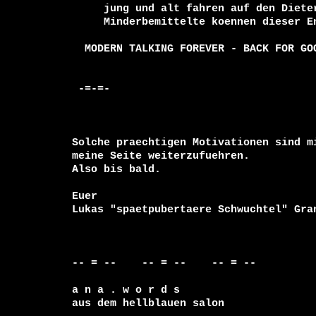
     jung und alt fahren auf den Dieter-Sound ab, nur geistig

     Minderbemittelte koennen dieser Entwicklung nicht folgen.

  MODERN TALKING FOREVER - BACK FOR GOOD.

 -=-=-

Solche praechtigen Motivationen sind m
meine Seite weiterzufuehren. 

Also bis bald. 

Euer 

-- = --    -- = --    -- = --     

a n a . w o r d s

aus dem hellblauen salon
