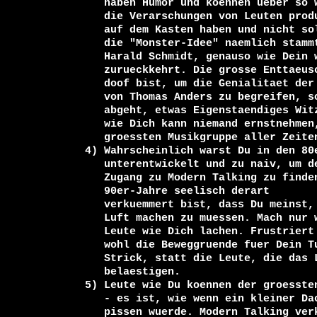
     haben Humor und koennen ueber so was lachen, aber nur, wenn

     die Verarschungen von Leuten produziert werden, die wirklich was

     auf dem Kasten haben und nicht solche Schwachstrom-Komiker sind wie Du; 

     die "Monster-Idee" naemlich stammt von einem gewissen

     Harald Schmidt, genauso wie Dein woertliches Zitat vom Grauen, das

     zurueckkehrt. Die grosse Enttaeuschung fuer mich war, dass Du nicht nur zu

     doof bist, um die Genialitaet der Musik von Dieter Bohlen und der Stimme

     von Thomas Anders zu begreifen, sondern dass Dir sogar der Intellekt

     abgeht, etwas Eigenstaendiges Witziges zu erfinden. Sorry, solche Leute

     wie Dich kann niemand ernstnehmen, und schon gar nicht die Fans der

     groessten Musikgruppe aller Zeiten.

  4) Wahrscheinlich warst Du in den 80er-Jahren noch zu kindlich, zu

     unterentwickelt und zu naiv, um den

     Zugang zu Modern Talking zu finden, waehrenddem Du jetzt Ende der

     90er-Jahre seelisch derart 

     verkuemmert bist, dass Du meinst, Deinem Lebensfrust auf solche Weise

     Luft machen zu muessen. Mach nur weiter so, wir MT-Fans koennen nur ueber

     Leute wie Dich lachen. Frustriert und keine Frau zum Ficken, das werden

     wohl die Beweggruende fuer Dein Tun sein. Nimm doch besser gleich den

     Strick, statt die Leute, die das Licht der Wahrheit erblickt haben, zu

     belaestigen.

  5) Leute wie Du koennen der groessten Gruppe aller Zeiten nichts anhaben

     - es ist, wie wenn ein kleiner Dackel an eine grosse deutsche Eiche

     pissen wuerde. Modern Talking verkaufen heutzutage mehr Platten denn je,
