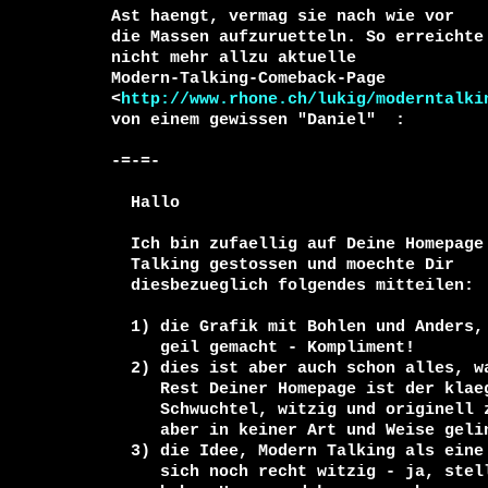
Ast haengt, vermag sie nach wie vor 

die Massen aufzuruetteln. So erreichte 
nicht mehr allzu aktuelle 

Modern-Talking-Comeback-Page

<
http://www.rhone.ch/lukig/moderntalki
von einem gewissen "Daniel" 
 :

-=-=-

  Hallo

  Ich bin zufaellig auf Deine Homepage mit der Verarschung von Modern

  Talking gestossen und moechte Dir

  diesbezueglich folgendes mitteilen:

  1) die Grafik mit Bohlen und Anders, die aus dem Sarg steigen, ist

     geil gemacht - Kompliment!

  2) dies ist aber auch schon alles, was man positiv erwaehnen kann. Der

     Rest Deiner Homepage ist der klaegliche Versuch einer spaetpubertaeren 

     Schwuchtel, witzig und originell zu sein, was Dir

     aber in keiner Art und Weise gelingt.

  3) die Idee, Modern Talking als eine Art Monster darzustellen, waere an

     sich noch recht witzig - ja, stell Dir vor, auch Modern-Talking-Fans
