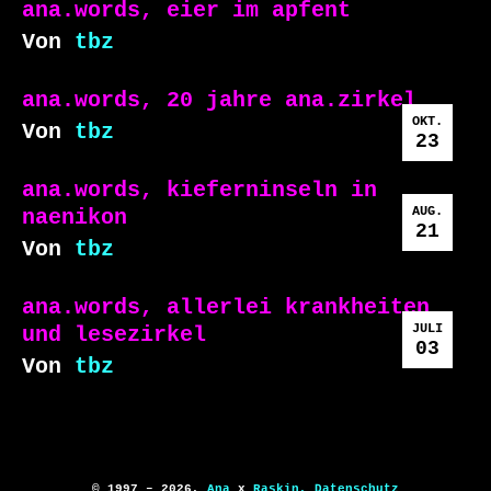
ana.words, eier im apfent
Von
tbz
ana.words, 20 jahre ana.zirkel
OKT.
Von
tbz
23
ana.words, kieferninseln in
AUG.
naenikon
21
Von
tbz
ana.words, allerlei krankheiten
JULI
und lesezirkel
03
Von
tbz
© 1997 – 2026,
Ana
x
Raskin,
Datenschutz