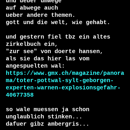
und ueber umwege

auf abwege auch

ueber andere themen.

gott und die welt, wie gehabt.

und gestern fiel tbz ein altes 
zirkelbuch ein,

"zur see" von doerte hansen,

als sie das hier las vom 
https://www.gmx.ch/magazine/panora
ma/toter-pottwal-sylt-geborgen-
experten-warnen-explosionsgefahr-
40677358
so wale muessen ja schon 
unglaublich stinken...

dafuer gibz ambergris...
