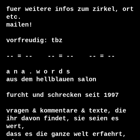
fuer weitere infos zum zirkel, ort 
etc.

mailen!

vorfreudig: tbz

-- = --    -- = --    -- = --

a n a . w o r d s

aus dem hellblauen salon

furcht und schrecken seit 1997

vragen & kommentare & texte, die

ihr davon findet, sie seien es 
wert,

dass es die ganze welt erfaehrt, 