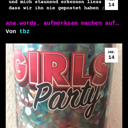
14
ana.words, aufmerksam machen auf…
Von
tbz
JAN.
14