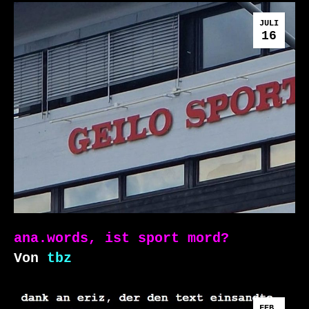
JULI
16
ana.words, ist sport mord?
Von
tbz
FEB.