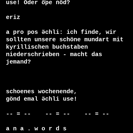
use! Oder ӧ̄pe ṅöd?

eriz

a pro pos ӛchli: ich finde, wir 
sollten unsere schöne mundart mit

kyrillischen buchstaben 
niederschrieben - macht das 
jemand?

schoenes wochenende,

gönd emal ӛchli use!

-- = --    -- = --    -- = --

a n a . w o r d s
