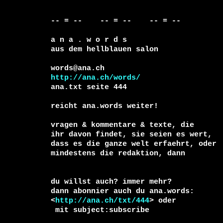
-- = --    -- = --    -- = --     

a n a . w o r d s

aus dem hellblauen salon

http://ana.ch/words/
ana.txt seite 444

reicht ana.words weiter!

vragen & kommentare & texte, die

ihr davon findet, sie seien es wert, 

dass es die ganze welt erfaehrt, oder 

du willst auch? immer mehr?

dann abonnier auch du ana.words:

<
http://ana.ch/txt/444
 mit subject:subscribe
