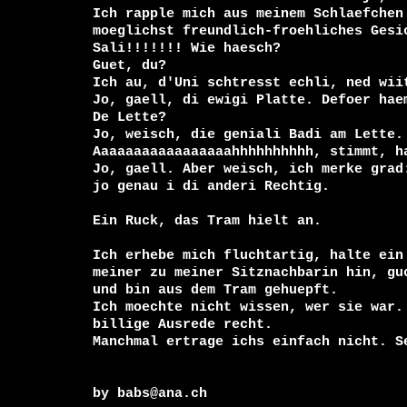
Ich rapple mich aus meinem Schlaefchen 
moeglichst freundlich-froehliches Gesic
Sali!!!!!!! Wie haesch?

Guet, du?

Ich au, d'Uni schtresst echli, ned wiit
Jo, gaell, di ewigi Platte. Defoer haem
De Lette?

Jo, weisch, die geniali Badi am Lette.

Aaaaaaaaaaaaaaaaahhhhhhhhhh, stimmt, ha
Jo, gaell. Aber weisch, ich merke grad:
jo genau i di anderi Rechtig. 

Ein Ruck, das Tram hielt an.

Ich erhebe mich fluchtartig, halte ein 
meiner zu meiner Sitznachbarin hin, guc
und bin aus dem Tram gehuepft.

Ich moechte nicht wissen, wer sie war. 
billige Ausrede recht.

Manchmal ertrage ichs einfach nicht. Se
by babs@ana.ch
