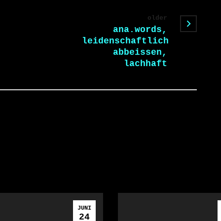
older
ana.words,
leidenschaftlich
abbeissen,
lachhaft
JUNI
24