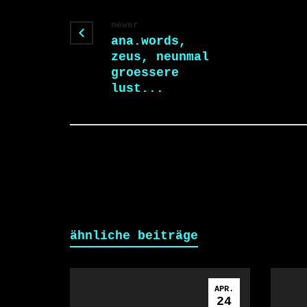
newer
ana.words,
zeus, neunmal
groessere
lust...
ähnliche beiträge
APR.
24