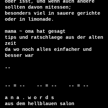
oder isst, und wenn auch andere 
sollten davon mitessen;

besonders viel in sauere gerichte 
oder in limonade.

mama ~ oma hat gesagt

tips und ratschlaege aus der alten 
zeit

da wo noch alles einfacher und 
besser war

-- 

-- = --    -- = --    -- = --     

a n a . w o r d s

aus dem hellblauen salon
