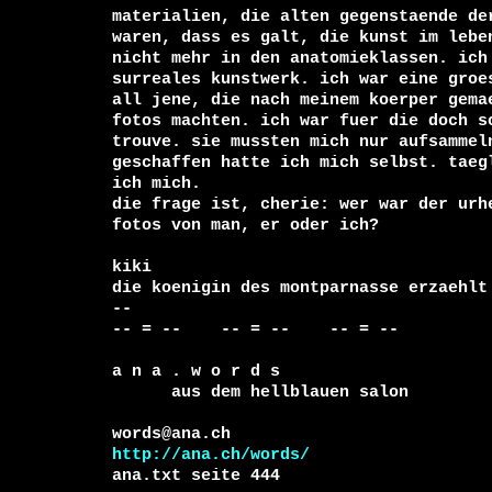
materialien, die alten gegenstaende der
waren, dass es galt, die kunst im leben
nicht mehr in den anatomieklassen. ich 
surreales kunstwerk. ich war eine groes
all jene, die nach meinem koerper gemae
fotos machten. ich war fuer die doch so
trouve. sie mussten mich nur aufsammeln
geschaffen hatte ich mich selbst. taegl
ich mich. 

die frage ist, cherie: wer war der urhe
fotos von man, er oder ich?

kiki

die koenigin des montparnasse erzaehlt

-- 

-- = --    -- = --    -- = --     

a n a . w o r d s

      aus dem hellblauen salon

http://ana.ch/words/
ana.txt seite 444
