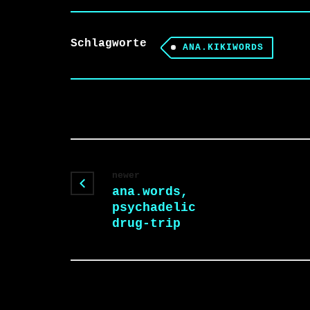
Schlagworte
ANA.KIKIWORDS
newer
ana.words,
psychadelic
drug-trip