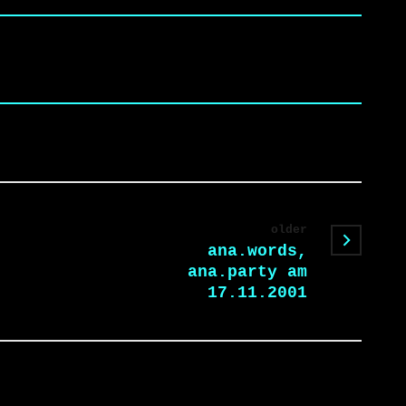
older
ana.words,
ana.party am
17.11.2001