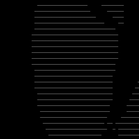
  __________________     ________          ___   ________________________

 ____________________      ______           _    ________________________

 ______________________      ____              __________________________

 _________________________     __             ____________________________

 _____________________________                ____________________________

_______________________________       
_______________________________       
_______________________________       
_______________________________       
_______________________________       
______________________________        
 _____________________________                 ___________________________

 ____________________________                 ____________________________

 ____________________________         _       ___________________________

 ____________________________        __       ___________________________

  ___________________________       ____      ___________________________

  ___________________________      _____     ___________________________

  __________________________      _______    ___________________________

   _________________________      ______     __________________________

   ________________________     ________     __________________________

    ______________________ __ __________   ___________________________

     ______________________  _ _________ __  ________________________

      ___________________      ___________   ________________________
