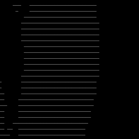
        ____________________________

        ____________________________

         ___________________________

         ___________________________

         ___________________________

         ___________________________
