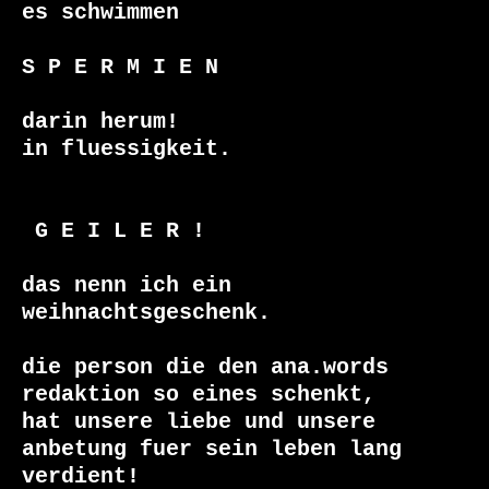
es schwimmen 

S P E R M I E N 

darin herum!

in fluessigkeit.

 G E I L E R !

das nenn ich ein 
weihnachtsgeschenk.

die person die den ana.words

redaktion so eines schenkt, 

hat unsere liebe und unsere

anbetung fuer sein leben lang

verdient!
