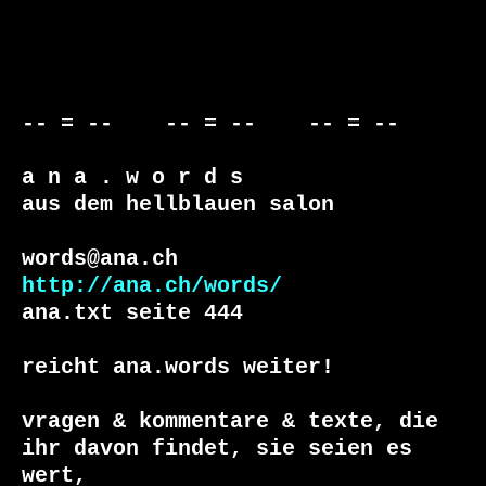
-- = --    -- = --    -- = --     

a n a . w o r d s

aus dem hellblauen salon

http://ana.ch/words/
ana.txt seite 444

reicht ana.words weiter!

vragen & kommentare & texte, die

ihr davon findet, sie seien es 
wert, 
