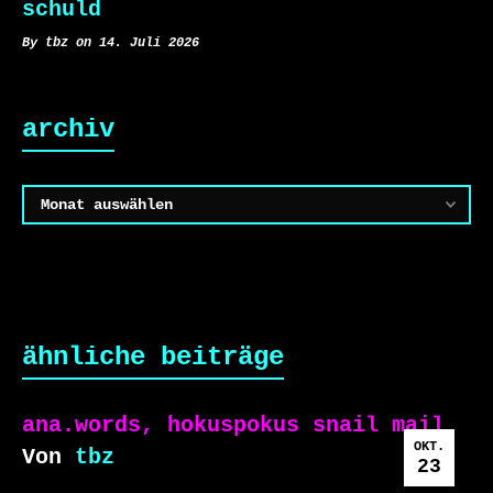
schuld
By tbz on 14. Juli 2026
archiv
Archiv
ähnliche beiträge
ana.words, hokuspokus snail mail
OKT.
Von
tbz
23