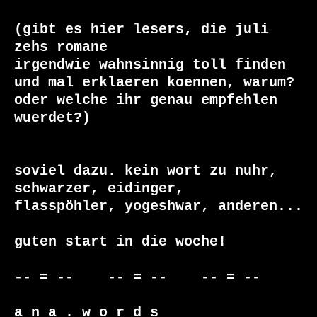
(gibt es hier lesers, die juli 
zehs romane

irgendwie wahnsinnig toll finden

und mal erklaeren koennen, warum?

oder welche ihr genau empfehlen 
wuerdet?)

soviel dazu. kein wort zu nuhr, 
schwarzer, eidinger, 

flasspöhler, yogeshwar, anderen...

guten start in die woche!

-- = --    -- = --    -- = --

a n a . w o r d s
