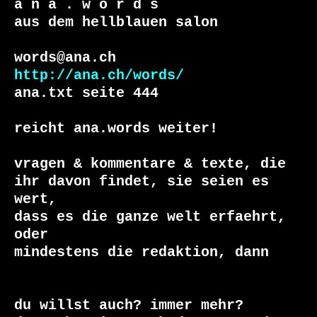
a n a . w o r d s

aus dem hellblauen salon

http://ana.ch/words/
ana.txt seite 444

reicht ana.words weiter!

vragen & kommentare & texte, die

ihr davon findet, sie seien es 
wert, 

dass es die ganze welt erfaehrt, 
oder 

du willst auch? immer mehr?
