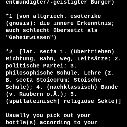
entmündigter/-geistigter Bürger)

*1 [von altgriech. esoterike 
(gnosis): die innere Erkenntnis; 
auch schlecht übersetzt als 
"Geheimwissen")

*2  [lat. secta 1. (übertrieben) 
Richtung, Bahn, Weg, Leitsätze; 2. 
politische Partei; 3. 
philosophische Schule, Lehre (z. 
B. secta Stoicorum: Stoische 
Schule); 4. (nachklassisch) Bande 
(v. Räubern o.Ä.); 5. 
(spätlateinisch) religiöse Sekte)]

Usually you pick out your 
bottle(s) according to your 