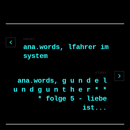
newer
ana.words, lfahrer im
system
older
ana.words, g u n d e l
u n d g u n t h e r * *
* folge 5 - liebe
ist...