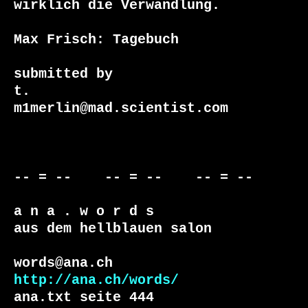
wirklich die Verwandlung.

Max Frisch: Tagebuch

submitted by

t. 

m1merlin@mad.scientist.com

-- = --    -- = --    -- = --     

a n a . w o r d s

aus dem hellblauen salon

http://ana.ch/words/
ana.txt seite 444
