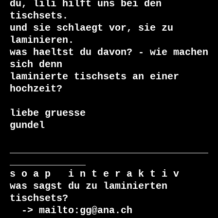
du, lili hilft uns bei den 
tischsets.

und sie schlaegt vor, sie zu 
laminieren.

was haeltst du davon? - wie machen 
sich denn

laminierte tischsets an einer 
hochzeit?

liebe gruesse

gundel

__________________________________
_____________

s o a p   i n t e r a k t i v

was sagst du zu laminierten 
tischsets?

  -> mailto:gg@ana.ch
