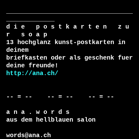
__________________________________
_____________

d i e   p o s t k a r t e n   z u 
r   s o a p

13 hochglanz kunst-postkarten in 
deinem

briefkasten oder als geschenk fuer 
http://ana.ch/
-- = --    -- = --    -- = --

a n a . w o r d s

aus dem hellblauen salon
