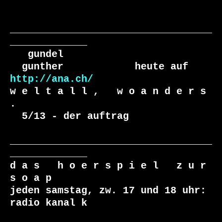
__________________________________
_____________

   gundel

  gunther            heute auf 
http://ana.ch/
w e l t a l l ,   w o a n d e r s 
.

  5/13 - der auftrag

__________________________________
_____________

d a s   h o e r s p i e l   z u r   
s o a p

jeden samstag, zw. 17 und 18 uhr: 
radio kanal k
