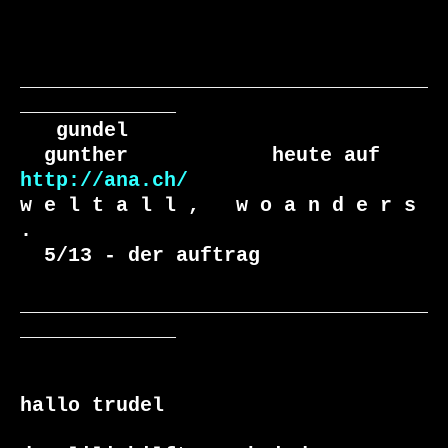
__________________________________
_____________

   gundel

  gunther            heute auf 
http://ana.ch/
w e l t a l l ,   w o a n d e r s 
.

  5/13 - der auftrag

__________________________________
_____________

hallo trudel
