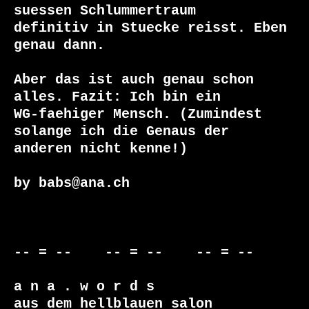
suessen Schlummertraum

definitiv in Stuecke reisst. Eben 
genau dann.

Aber das ist auch genau schon 
alles. Fazit: Ich bin ein

WG-faehiger Mensch. (Zumindest 
solange ich die Genaus der

anderen nicht kenne!)

by babs@ana.ch

-- = --    -- = --    -- = --     

a n a . w o r d s

aus dem hellblauen salon
