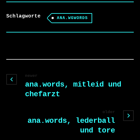
Schlagworte
ANA.WGWORDS
newer
ana.words, mitleid und
chefarzt
older
ana.words, lederball
und tore