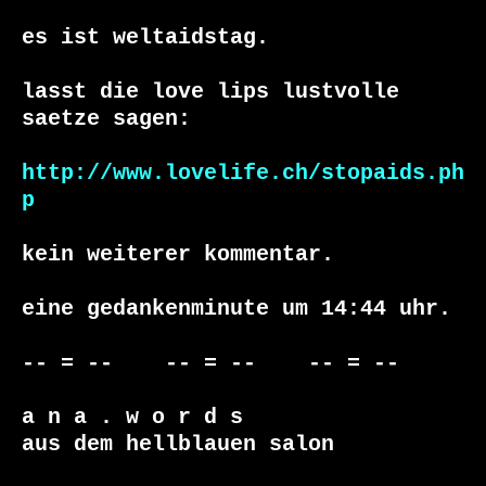
es ist weltaidstag.

lasst die love lips lustvolle 
saetze sagen:

http://www.lovelife.ch/stopaids.ph
p
kein weiterer kommentar.

eine gedankenminute um 14:44 uhr.

-- = --    -- = --    -- = --     

a n a . w o r d s

aus dem hellblauen salon
