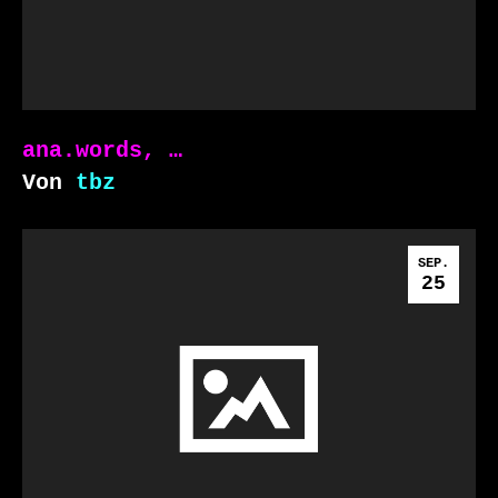
ana.words, …
Von
tbz
SEP.
25