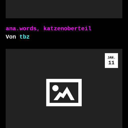
ana.words, katzenoberteil
Von
tbz
JAN.
11