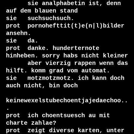
      sie analphabetin ist, denn 
auf dem blauen stand 
sie   suchsuchsuch.

prot  pornohefttit(t)e(n|l)bilder 
ansehn.

sie   da.

prot  danke. hunderternote 
hinheben. sorry habs nicht kleiner

      aber vierzig rappen wenn das 
hilft. komm grad vom automat.

sie   motzmotzmotz. ich kann doch 
auch nicht, bin doch

keinewexelstubechoentjajedaechoo..
. 
prot  ich choentsuesch au mit 
charte zahlae?

prot  zeigt diverse karten, unter 