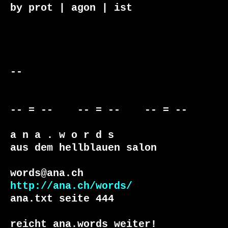
by prot | agon | ist

-- 

-- = --    -- = --    -- = --     

a n a . w o r d s

aus dem hellblauen salon

http://ana.ch/words/
ana.txt seite 444

reicht ana.words weiter!
