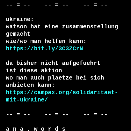
-- = --    -- = --    -- = --     

ukraine:

watson hat eine zusammenstellung 
gemacht

https://bit.ly/3C3ZCrN
da bisher nicht aufgefuehrt

ist diese aktion

wo man auch plaetze bei sich 
https://campax.org/solidaritaet-
mit-ukraine/
-- = --    -- = --    -- = --   

a n a . w o r d s
