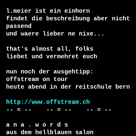
l.meier ist ein einhorn

findet die beschreibung aber nicht 
passend

und waere lieber ne nixe...

that's almost all, folks

liebet und vermehret euch

nun noch der ausgehtipp:

offstream on tour

heute abend in der reitschule bern

http://www.offstream.ch
-- = --    -- = --    -- = --     

a n a . w o r d s

aus dem hellblauen salon
