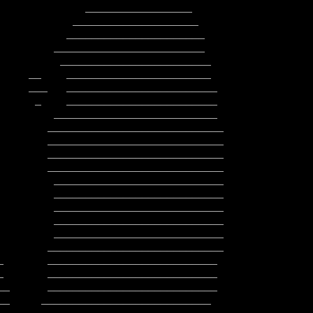
        ____________________________

        ____________________________

         ___________________________

         ___________________________

         ___________________________

         ___________________________
