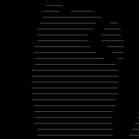
     ______                                         _________________

    ______    ________                            ____________________

    _____________________                        ______________________

   ____________________     ___                ________________________

  ____________________    ______                ________________________

  __________________     _______           __    _______________________

  __________________     ________          ___   ________________________

 ____________________      ______           _    ________________________

 ______________________      ____              __________________________

 _________________________     __             ____________________________

 _____________________________                ____________________________

_______________________________       
_______________________________       
_______________________________       
_______________________________       
_______________________________       
______________________________        
 _____________________________                 ___________________________

 ____________________________                 ____________________________

 ____________________________         _       ___________________________

 ____________________________        __       ___________________________

  ___________________________       ____      ___________________________

  ___________________________      _____     ___________________________
