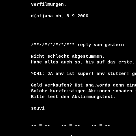
Verfilmungen.

d(at)ana.ch, 8.9.2006

/**//*/*/*/*/*** reply von gestern

Nicht schlecht abgestummen.

Habe alles auch so, bis auf das erste.

>CH1: JA ahv ist super! ahv stützen! go
Gold verkaufen? Hat ana.words denn eine
Solche kurzfristigen Aktionen schaden i
Bitte lest den Abstimmungstext. 

souvi

-- = --    -- = --    -- = --     
