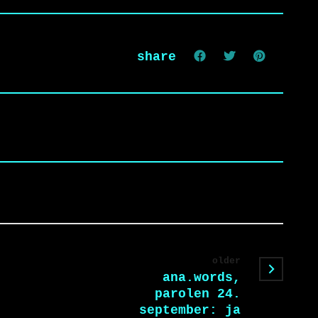
share
older
ana.words,
parolen 24.
september: ja