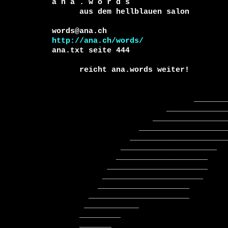
a n a . w o r d s

      aus dem hellblauen salon

http://ana.ch/words/
ana.txt seite 444

      reicht ana.words weiter!

                               _____________

                         ________________________

                      ______________________________

                   ____________________________________

                 ________________________________________

               _____________________     __________________

              ____________________        ___________________

            ______________________         ___________________

           ______________________          _____________________

          ____________________               ____________________

        ______________________               __      _____________

       ____________                                         _______

      _________                                          ___________

      _______                                          ______________
