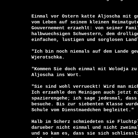
Einmal vor Ostern katte Aljoscha mit gr
vom Leben auf seinem kleinen Heimatgute
Gouvernement erzaehlt: von seiner Famil
halbwuechsigen Schwestern, dem drollige
einfachen, lustigen und sorglosen Landl
"Ich bin noch niemals auf dem Lande gew
Wjerotschka.

"Kommen Sie doch einmal mit Wolodja zu 
Aljoscha ins Wort.

"Sie sind wohl verrueckt! Wird man mich
Ich erzaehle den Meinigen auch jetzt ni
spazierengehe; ich sage jedesmal, dass 
besuche. Bis zur siebenten Klasse wurde
Schule vom Dienstmaedchen begleitet."

Halb im Scherz schmiedeten sie Fluchtpl
darueber nicht einmal und nicht zweimal
und so kam es, dass sie sich schliessli