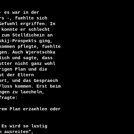
 es war in der

s -, fuehlte sich

efuehl ergriffen. In

konnte er schlecht

zum Stelldichein an

kij-Prospekts ging,

ommen pflegte, fuehlte

en. Auch Wjerotschka

ich und sagte, dass

tter nicht ganz wohl

igen Plan und die

t der Eltern

rt, und das Gespraech

luss kommen. Erst beim

gen zu laecheln,

ragte:

em Plan erzaehlen oder

Es wird so lustig

 ausreiten",
