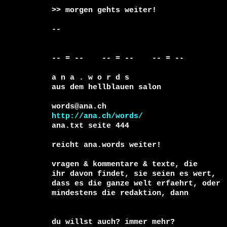
>> morgen gehts weiter!

-- 

-- = --    -- = --    -- = --     

a n a . w o r d s

aus dem hellblauen salon

http://ana.ch/words/
ana.txt seite 444

reicht ana.words weiter!

vragen & kommentare & texte, die

ihr davon findet, sie seien es wert, 

dass es die ganze welt erfaehrt, oder 

du willst auch? immer mehr?
