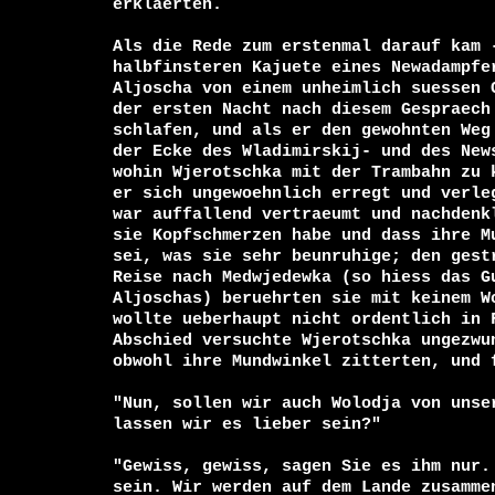
erklaerten.

Als die Rede zum erstenmal darauf kam -
halbfinsteren Kajuete eines Newadampfer
Aljoscha von einem unheimlich suessen G
der ersten Nacht nach diesem Gespraech 
schlafen, und als er den gewohnten Weg 
der Ecke des Wladimirskij- und des News
wohin Wjerotschka mit der Trambahn zu k
er sich ungewoehnlich erregt und verleg
war auffallend vertraeumt und nachdenkl
sie Kopfschmerzen habe und dass ihre Mu
sei, was sie sehr beunruhige; den gestr
Reise nach Medwjedewka (so hiess das Gu
Aljoschas) beruehrten sie mit keinem Wo
wollte ueberhaupt nicht ordentlich in F
Abschied versuchte Wjerotschka ungezwun
obwohl ihre Mundwinkel zitterten, und f
"Nun, sollen wir auch Wolodja von unser
lassen wir es lieber sein?"

"Gewiss, gewiss, sagen Sie es ihm nur. 
sein. Wir werden auf dem Lande zusammen