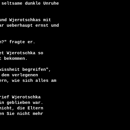
seltsame dunkle Unruhe

nd Wjerotschkas mit

r ueberhaupt ernst und

?" fragte er.

t Wjerotschka so

 bekommen.

issheit begreifen",

dem verlegenen

rn, wie sich alles am

ief Wjerotschka

n geblieben war.

icht, die Eltern

n Sie nicht mehr
