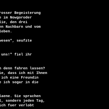
osser Begeisterung

 im Nowgoroder

ie, den drei

n Nachbarn und vom

eben.

esen", seufzte

uns!" fiel ihr

 denn fahren lassen?

e, dass ich mit Ihnen

ich eine Freundin

 ich sogar in die

aene. Sie sprachen

, sondern jeden Tag,

ch fuer verlobt
