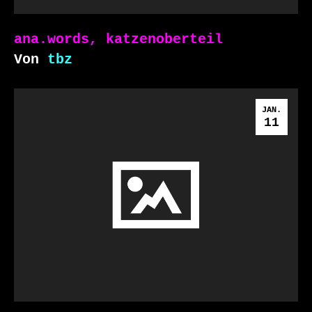
ana.words, katzenoberteil
Von
tbz
JAN.
11