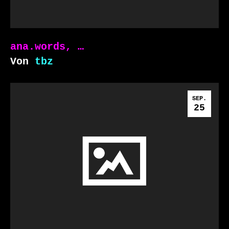
ana.words, …
Von
tbz
SEP.
25