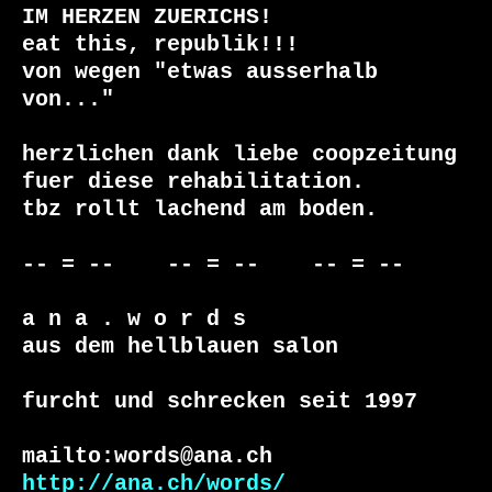
IM HERZEN ZUERICHS!

eat this, republik!!!

von wegen "etwas ausserhalb 
von..."

herzlichen dank liebe coopzeitung 
fuer diese rehabilitation.

tbz rollt lachend am boden.

-- = --    -- = --    -- = --

a n a . w o r d s

aus dem hellblauen salon

furcht und schrecken seit 1997

http://ana.ch/words/