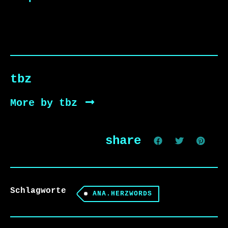
tbz
More by tbz
share
Schlagworte
ANA.HERZWORDS