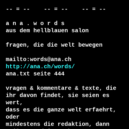
-- = --    -- = --    -- = --

a n a . w o r d s

aus dem hellblauen salon

fragen, die die welt bewegen

http://ana.ch/words/
ana.txt seite 444

vragen & kommentare & texte, die

ihr davon findet, sie seien es 
wert,

dass es die ganze welt erfaehrt, 
oder

mindestens die redaktion, dann
