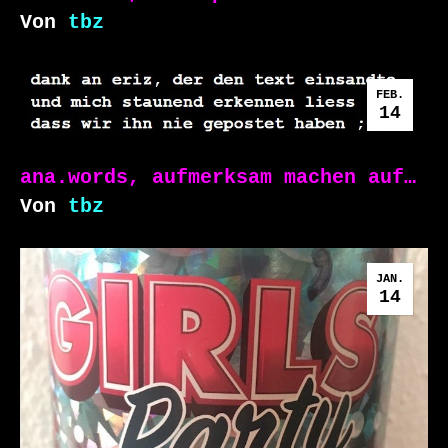
Von
tbz
FEB.
14
ana.words, aufmerksam machen auf…
Von
tbz
JAN.
14