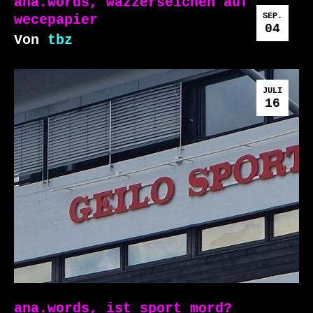
ana.words, wazzerseichen auf
SEP.
wecepapier
04
Von
tbz
JULI
16
ana.words, ist sport mord?