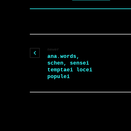
newer
ana.words,
schen, sensei
temptaei locei
populei