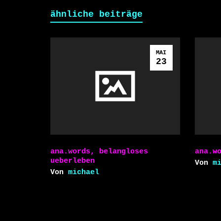
ähnliche beiträge
MAI
23
ana.words, belangloses
ana.w
ueberleben
Von
m
Von
michael