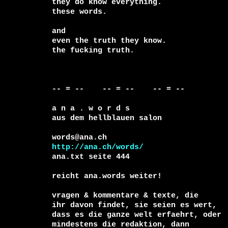
they do know everything.

these words.

and 

even the truth they know.

the fucking truth.

-- = --    -- = --    -- = --     

a n a . w o r d s

aus dem hellblauen salon

http://ana.ch/words/
ana.txt seite 444

reicht ana.words weiter!

vragen & kommentare & texte, die

ihr davon findet, sie seien es wert, 

dass es die ganze welt erfaehrt, oder 
