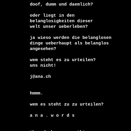
doof, dumm und daemlich?

oder liegt in den

belanglosigkeiten dieser 

welt unser ueberleben?

ja wieso werden die belanglosen

dinge ueberhaupt als belanglos

angesehen?

wem steht es zu urteilen?

uns nicht!

j@ana.ch

hmmm.

wem es steht zu zu urteilen?

a n a . w o r d s 
