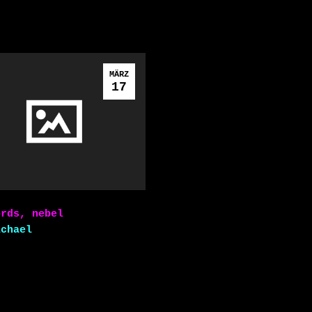
MÄRZ
17
ords, nebel
ichael