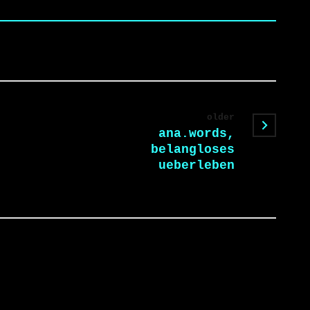
older
ana.words,
belangloses
ueberleben