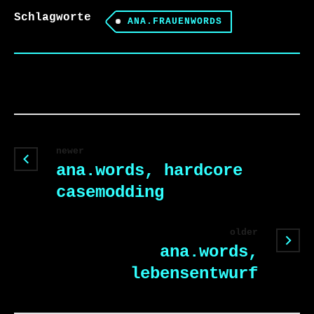
Schlagworte
ANA.FRAUENWORDS
newer
ana.words, hardcore
casemodding
older
ana.words,
lebensentwurf