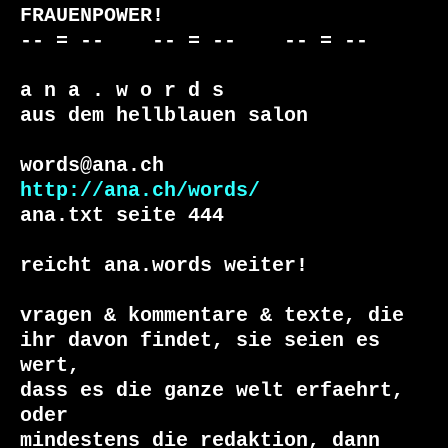
FRAUENPOWER!

-- = --    -- = --    -- = --     

a n a . w o r d s

aus dem hellblauen salon

http://ana.ch/words/
ana.txt seite 444

reicht ana.words weiter!

vragen & kommentare & texte, die

ihr davon findet, sie seien es 
wert, 

dass es die ganze welt erfaehrt, 
oder 
