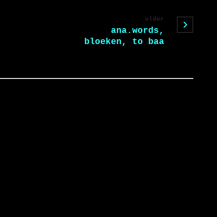
older
ana.words,
bloeken, to baa