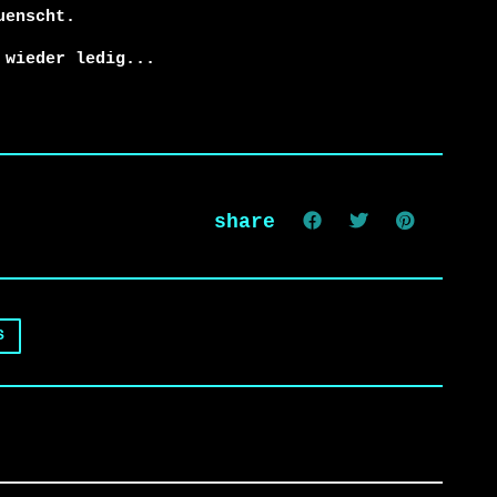
enscht.

 wieder ledig...
share
S