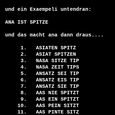
und ein Exaempeli untendran:

ANA IST SPITZE

und das macht ana dann draus....

     1.   ASIATEN SPITZ

     2.   ASIAT SPITZEN

     3.   NASA SITZE TIP

     4.   NASA ZEIT TIPS

     5.   ANSATZ SEI TIP

     6.   ANSATZ EIS TIP

     7.   ANSATZ SIE TIP

     8.   AAS NIE SPITZT

     9.   AAS EIN SPITZT

    10.   AAS PEIN SITZT

    11.   AAS PINTE SITZ
