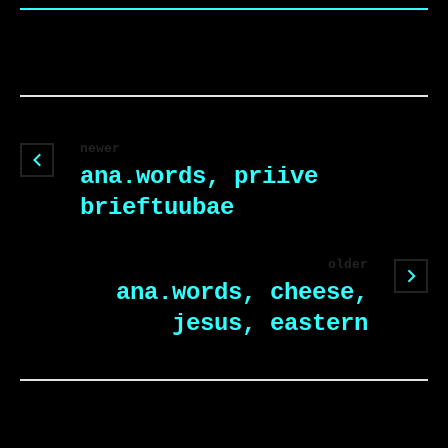
newer
ana.words, priive
brieftuubae
older
ana.words, cheese,
jesus, eastern