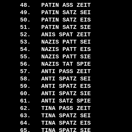
    48.   PATIN ASS ZEIT

    49.   PATIN SATZ SEI

    50.   PATIN SATZ EIS

    51.   PATIN SATZ SIE

    52.   ANIS SPAT ZEIT

    53.   NAZIS PATT SEI

    54.   NAZIS PATT EIS

    55.   NAZIS PATT SIE

    56.   NAZIS TAT SPIE

    57.   ANTI PASS ZEIT

    58.   ANTI SPATZ SEI

    59.   ANTI SPATZ EIS

    60.   ANTI SPATZ SIE

    61.   ANTI SATZ SPIE

    62.   TINA PASS ZEIT

    63.   TINA SPATZ SEI

    64.   TINA SPATZ EIS

    65.   TINA SPATZ SIE
