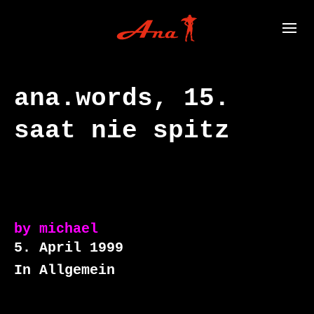
ana.words, 15.
saat nie spitz
by
michael
5. April 1999
In Allgemein