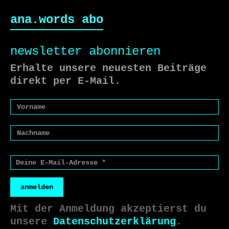
ana.words abo
newsletter abonnieren
Erhalte unsere neuesten Beiträge
direkt per E-Mail.
anmelden
Mit der Anmeldung akzeptierst du
unsere
Datenschutzerklärung
.