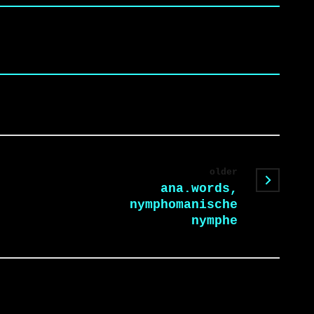
older
ana.words,
nymphomanische
nymphe