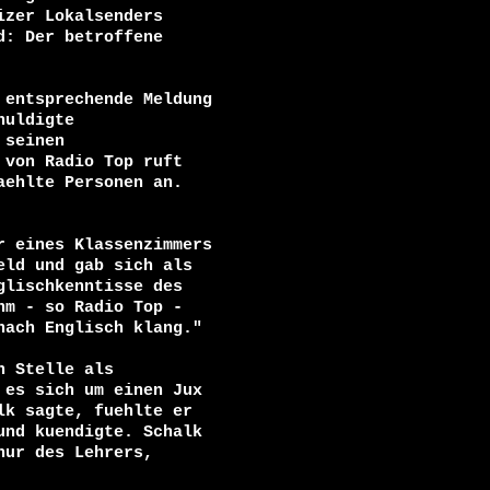
zer Lokalsenders

: Der betroffene

entsprechende Meldung

uldigte

seinen

von Radio Top ruft

ehlte Personen an.

 eines Klassenzimmers

ld und gab sich als

lischkenntisse des

m - so Radio Top -

ach Englisch klang."

 Stelle als

es sich um einen Jux

k sagte, fuehlte er

nd kuendigte. Schalk

ur des Lehrers,
