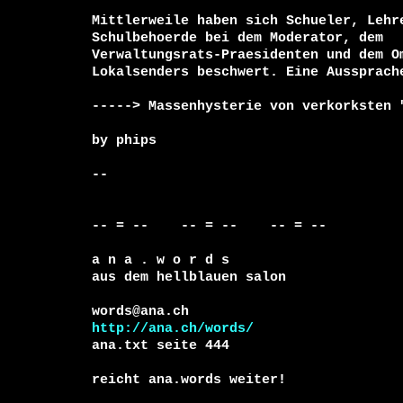
Mittlerweile haben sich Schueler, Lehre
Schulbehoerde bei dem Moderator, dem

Verwaltungsrats-Praesidenten und dem Om
Lokalsenders beschwert. Eine Aussprache
-----> Massenhysterie von verkorksten "
by phips

-- 

-- = --    -- = --    -- = --     

a n a . w o r d s

aus dem hellblauen salon

http://ana.ch/words/
ana.txt seite 444

reicht ana.words weiter!
