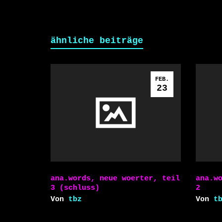
ähnliche beiträge
FEB.
23
ana.words, neue woerter, teil
ana.w
3 (schluss)
2
Von
tbz
Von
t