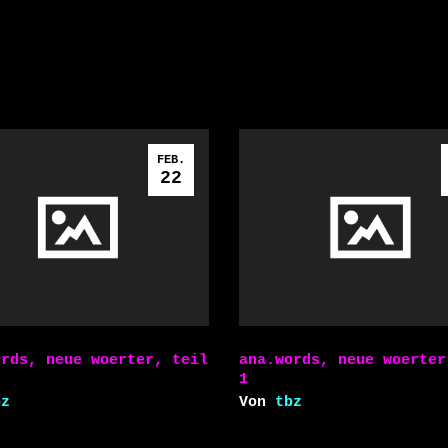
FEB.
22
ords, neue woerter, teil
ana.words, neue woerter
1
bz
Von
tbz