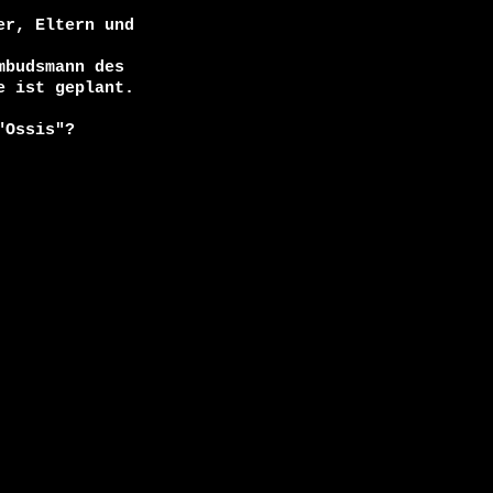
r, Eltern und

budsmann des

 ist geplant.

Ossis"?
