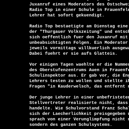
Juxanruf eines Moderators des Ostschwei
Radio Top in einer Schule in Frauenfeld
Lehrer hat sofort gekuendigt.

Radio Top bestaetigte am Dienstag eine 
der "Thurgauer Volkszeitung" und entsch
sich oeffentlich fuer den Juxanruf mit 
unbeabsichtigten Folgen. Ein Moderator 
jeweils vormittags willkuerlich ausgewa
Dabei fuehrt er sie aufs Glatteis.

Vor einigen Tagen waehlte er die Nummer
des Oberstufenzentrums Auen in Frauenfe
Schulinspektor aus. Er gab vor, die Eng
Lehrers testen zu wollen und stellte ih
Fragen "in Kauderwelsch, das entfernt n
Der junge Lehrer in einer unbefristeten
Stellvertreter realisierte nicht, dass 
handelte. Wie Schulvorstand Franz Schal
sich der Laecherlichkeit preisgegeben u
sprach von einer Verunglimpfung nicht n
sondern des ganzen Schulsystems.
