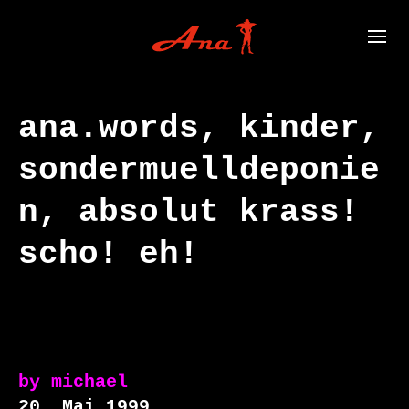
ana.words, kinder,
sondermuelldeponie
n, absolut krass!
scho! eh!
by
michael
20. Mai 1999