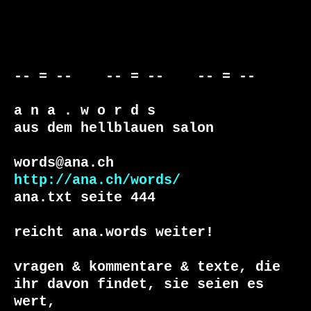
-- = --    -- = --    -- = --     

a n a . w o r d s

aus dem hellblauen salon

http://ana.ch/words/
ana.txt seite 444

reicht ana.words weiter!

vragen & kommentare & texte, die

ihr davon findet, sie seien es 
wert, 
