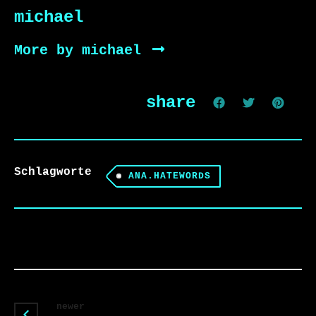
michael
More by michael
share
Schlagworte
ANA.HATEWORDS
newer