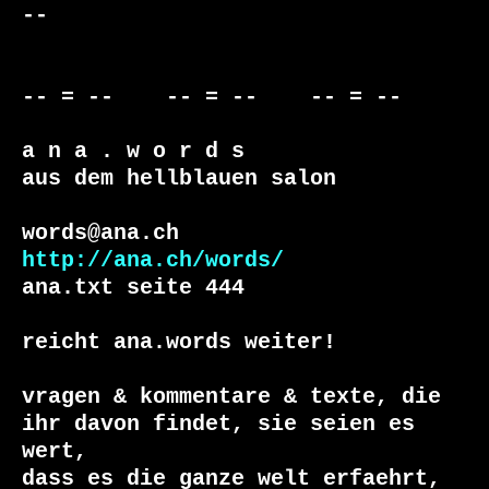
-- 

-- = --    -- = --    -- = --     

a n a . w o r d s

aus dem hellblauen salon

http://ana.ch/words/
ana.txt seite 444

reicht ana.words weiter!

vragen & kommentare & texte, die

ihr davon findet, sie seien es 
wert, 

dass es die ganze welt erfaehrt, 